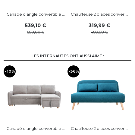
Canapé d'angle convertible ...
Chauffeuse 2 places conver ...
539
,
10
319
,
99
599
,
00
499
,
99
LES INTERNAUTES ONT AUSSI AIMÉ :
-10%
-36%
-
Canapé d'angle convertible ...
Chauffeuse 2 places conver ...