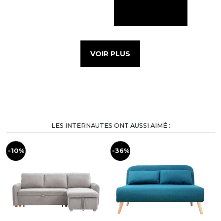
VOIR PLUS
LES INTERNAUTES ONT AUSSI AIMÉ :
-10%
-36%
-