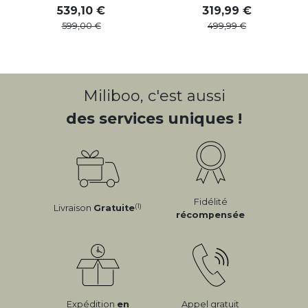
539
,
10
319
,
99
599
,
00
499
,
99
Miliboo, c'est aussi
des services uniques !
Fidélité
(1)
Livraison
Gratuite
récompensée
Expédition
en
Appel gratuit