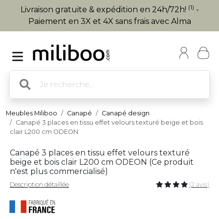
(1)
Livraison gratuite & expédition en 24h/72h!
-
Paiement en 3X et 4X sans frais avec Alma
Meubles Miliboo
Canapé
Canapé design
Canapé 3 places en tissu effet velours texturé beige et bois
clair L200 cm ODEON
Canapé 3 places en tissu effet velours texturé
beige et bois clair L200 cm ODEON (
Ce produit
n'est plus commercialisé
)
Description détaillée
(2 avis)