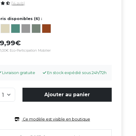
(14 avis)
ris disponibles (6) :
99,99
1,00€ Eco-Participation Mobilier
Livraison gratuite
En stock expédié sous 24h/72h
Ajouter au panier
Ce modèle est visible en boutique