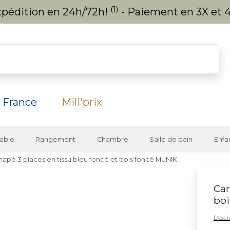
(1)
expédition en 24h/72h!
- Paiement en 3X et 4
 France
Mili'prix
able
Rangement
Chambre
Salle de bain
Enfa
apé 3 places en tissu bleu foncé et bois foncé MUNIK
Can
boi
Descri