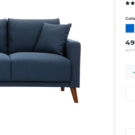
Colo
4
dont 1