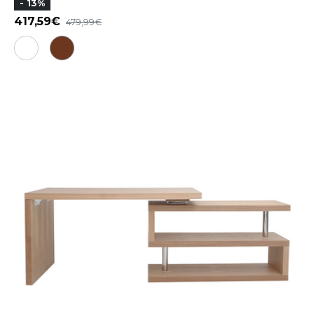
- 13%
417,59
479,99