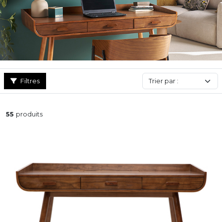
travaillé, selon le style recherché. Il convient aussi bien pour un
bureau à domicile, une chambre ou un espace créatif, en
apportant une touche de sophistication. À la fois pratique et
raffiné, le bureau design est idéal pour ceux qui veulent un
meuble à la fois ergonomique et stylé, capable de s’harmoniser
avec une décoration contemporaine tout en affirmant une vraie
personnalité.
Filtres
55
produits