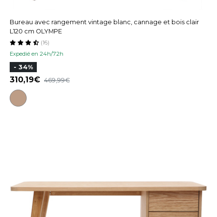
Bureau avec rangement vintage blanc, cannage et bois clair
L120 cm OLYMPE
(16)
Expedié en 24h/72h
- 34%
310,19
469,99