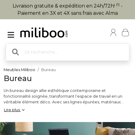
(1)
Livraison gratuite & expédition en 24h/72h!
-
Paiement en 3X et 4X sans frais avec Alma
Meubles Miliboo
Bureau
Bureau
Un bureau design allie esthétique contemporaine et
fonctionnalité soignée, transformant l’espace de travail en un
véritable élément déco. Avec ses lignes épurées, matériaux
nobles et finitions élégantes, ce type de
bureau
s’intègre
Lire plus
parfaitement dans des intérieurs modernes, minimalistes,
scandinaves ou industriels. Disponible en bois, métal, verre ou
bien laqué, le bureau design peut être doté de rangement
discret, d’un piètement original ou d’un plateau finement