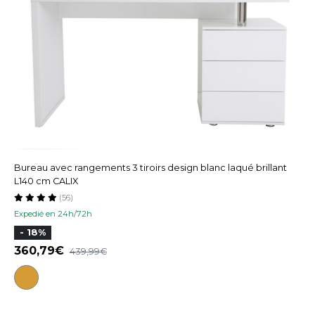
Bureau avec rangements 3 tiroirs design blanc laqué brillant
L140 cm CALIX
(56)
Expedié en 24h/72h
- 18%
360,79
439,99