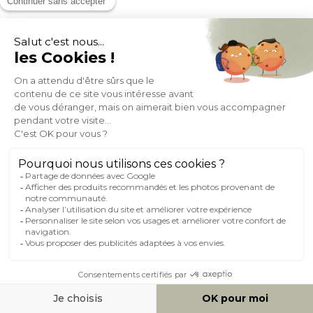
Bureau connecté multimédia verre blanc et bois clair L120 cm