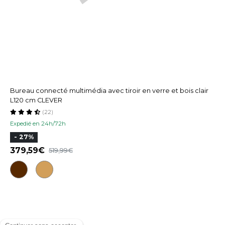
Bureau connecté multimédia avec tiroir en verre et bois clair
L120 cm CLEVER
(22)
Expedié en 24h/72h
- 27%
379,59
519,99