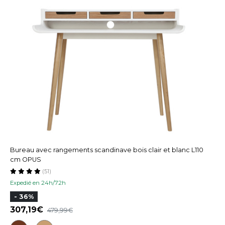
Bureau avec rangements scandinave bois clair et blanc L110
cm OPUS
(51)
Expedié en 24h/72h
- 36%
307,19
479,99