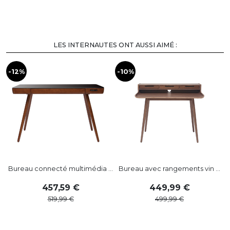
LES INTERNAUTES ONT AUSSI AIMÉ :
-12%
-10%
-
Bureau connecté multimédia ...
Bureau avec rangements vin ...
B
457
,
59
449
,
99
519
,
99
499
,
99