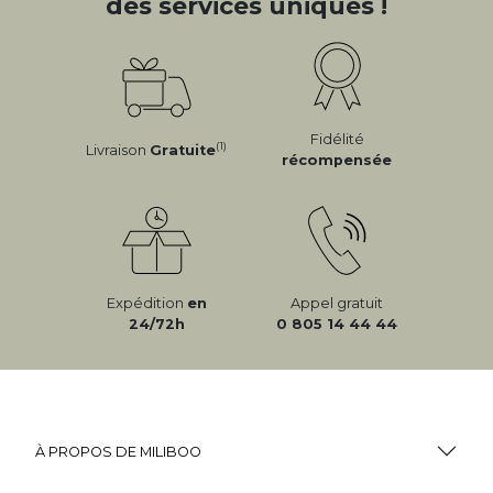
des services uniques !
Fidélité
(1)
Livraison
Gratuite
récompensée
Expédition
en
Appel gratuit
24/72h
0 805 14 44 44
À PROPOS DE MILIBOO