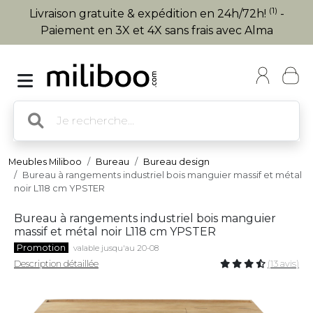
(1)
Livraison gratuite & expédition en 24h/72h!
-
Paiement en 3X et 4X sans frais avec Alma
Meubles Miliboo
Bureau
Bureau design
Bureau à rangements industriel bois manguier massif et métal
noir L118 cm YPSTER
Bureau à rangements industriel bois manguier
massif et métal noir L118 cm YPSTER
Promotion
valable jusqu'au 20-08
Description détaillée
(13 avis)