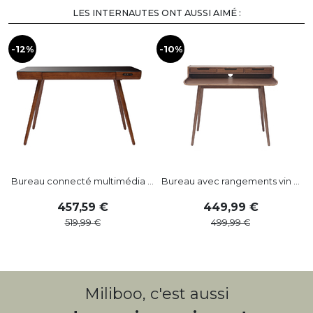
LES INTERNAUTES ONT AUSSI AIMÉ :
-12%
-10%
-
Bureau connecté multimédia ...
Bureau avec rangements vin ...
B
457
,
59
449
,
99
519
,
99
499
,
99
Miliboo, c'est aussi