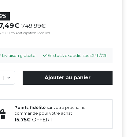
15%
37,49
749,99
,30€ Eco-Participation Mobilier
Livraison gratuite
En stock expédié sous 24h/72h
Ajouter au panier
Points fidélité
sur votre prochaine
commande pour votre achat
15,75
OFFERT