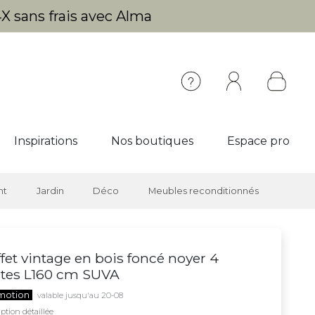
X sans frais avec Alma
Inspirations
Nos boutiques
Espace pro
nt
Jardin
Déco
Meubles reconditionnés
fet vintage en bois foncé noyer 4
tes L160 cm SUVA
motion
valable jusqu'au 20-08
ption détaillée