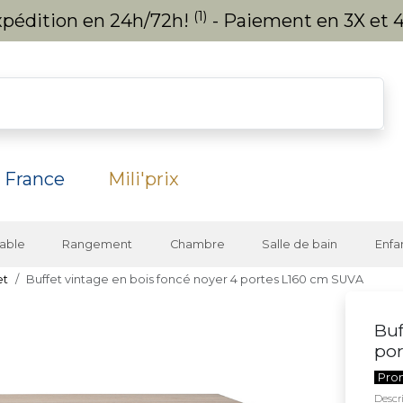
(1)
expédition en 24h/72h!
- Paiement en 3X et 4
 France
Mili'prix
able
Rangement
Chambre
Salle de bain
Enfa
et
Buffet vintage en bois foncé noyer 4 portes L160 cm SUVA
Buf
por
Pro
Descri