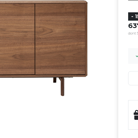
- 
6
dont 5