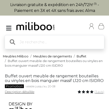
(1)
Livraison gratuite & expédition en 24h/72h!
-
Paiement en 3X et 4X sans frais avec Alma
Meubles Miliboo
Meubles de rangements
Buffet
Buffet ouvert meuble de rangement bouteilles ou vinyles en
bois manguier massif L120 cm ISIDRO
Buffet ouvert meuble de rangement bouteilles
ou vinyles en bois manguier massif L120 cm ISIDRO
Promotion
valable jusqu'au 20-08
Description détaillée
(3 avis)