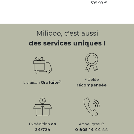
Buffet vintage finition bo ...
Buffet vintage en bois fon ...
449
,
99
539
,
99
599
,
99
LES INTERNAUTES ONT AUSSI AIMÉ :
-10%