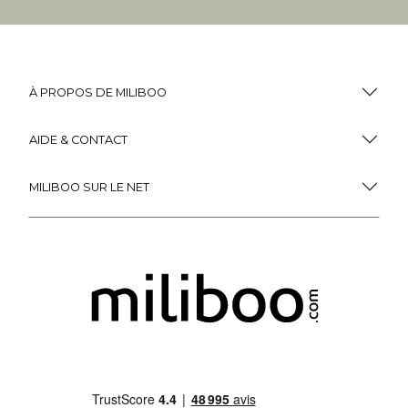
Buffet vintage finition bo ...
Buffet vintage en bois fon ...
449
,
99
539
,
99
599
,
99
Miliboo, c'est aussi
des services uniques !
Fidélité
(1)
Livraison
Gratuite
récompensée