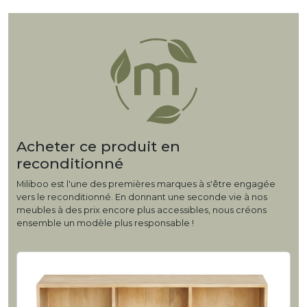
Acheter ce produit en
reconditionné
Miliboo est l'une des premières marques à s'être engagée
vers le reconditionné. En donnant une seconde vie à nos
meubles à des prix encore plus accessibles, nous créons
ensemble un modèle plus responsable !