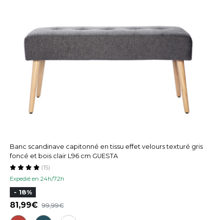
Banc scandinave capitonné en tissu effet velours texturé gris
foncé et bois clair L96 cm GUESTA
(15)
Expedié en 24h/72h
- 18%
81,99
99,99