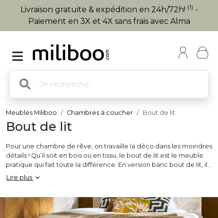
(1)
Livraison gratuite & expédition en 24h/72h!
-
Paiement en 3X et 4X sans frais avec Alma
Meubles Miliboo
Chambres à coucher
Bout de lit
Bout de lit
Pour une chambre de rêve, on travaille la déco dans les moindres
détails ! Qu’il soit en bois ou en tissu, le bout de lit est le meuble
pratique qui fait toute la différence. En version banc bout de lit, il
trône majestueusement au pied du lit ou s'installe près d'une jolie
Lire plus
coiffeuse. Meuble 2-en-1, le coffre bout de lit offre un espace de
rangement supplémentaire aux petites chambres. Astucieux et
tendance, le bout de lit est devenu l’atout déco de la
chambre
des adultes et des enfants.