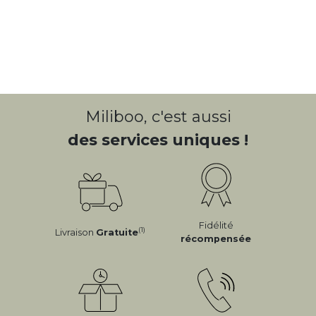
Miliboo, c'est aussi
des services uniques !
Fidélité
(1)
Livraison
Gratuite
récompensée