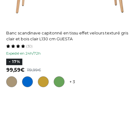
Banc scandinave capitonné en tissu effet velours texturé gris
clair et bois clair L130 cm GUESTA
(30)
Expedié en 24h/72h
- 17%
99,59
119,99
+ 3