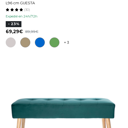
L96 cm GUESTA
(30)
Expedié en 24h/72h
- 23%
69,29
89,99
+ 3