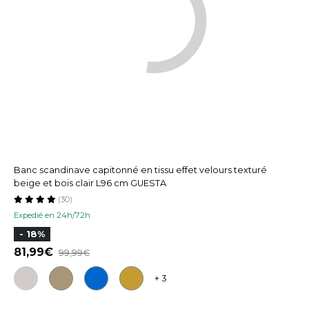
Banc scandinave capitonné en tissu effet velours texturé
beige et bois clair L96 cm GUESTA
(30)
Expedié en 24h/72h
- 18%
81,99
99,99
+ 3