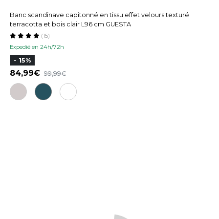
Banc scandinave capitonné en tissu effet velours texturé
terracotta et bois clair L96 cm GUESTA
(15)
Expedié en 24h/72h
- 15%
84,99
99,99