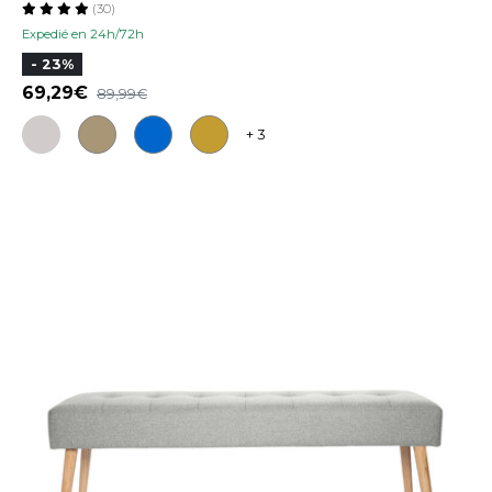
(30)
Expedié en 24h/72h
- 23%
69,29
89,99
+ 3