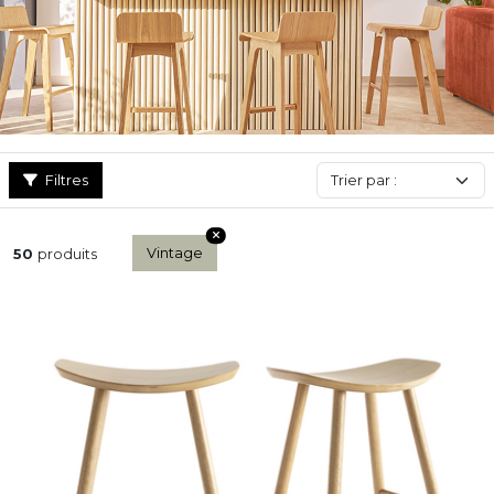
des tabourets réglables ainsi que les très prisés 65 cm et 75 cm
de hauteur d’assise. En complément des tabourets de bar (70-85
cm) et des tabourets snack (55-70 cm), nous proposons des
tabourets bas de moins de 55 cm de hauteur, idéal en guise
d’assise d’appoint !
Retrouvez
ici
nos conseils et astuces pour bien choisir votre
tabouret de bar !
Filtres
Vintage
50
produits