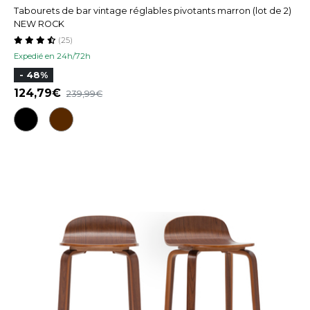
Tabourets de bar vintage réglables pivotants marron (lot de 2)
NEW ROCK
(25)
Expedié en 24h/72h
- 48%
124,79
239,99