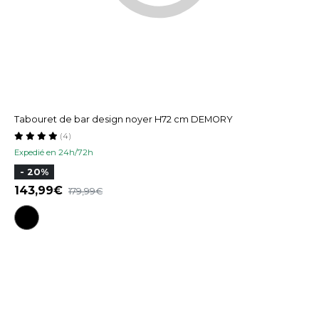
Tabouret de bar design noyer H72 cm DEMORY
(4)
Expedié en 24h/72h
- 20%
143,99
179,99