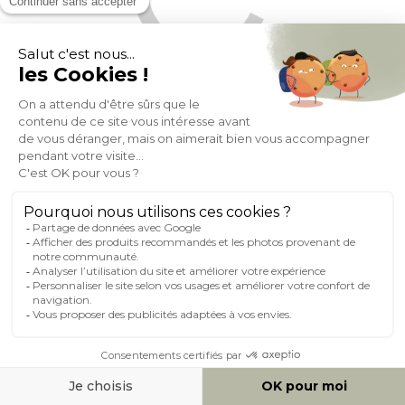
Tabourets de bar design réglables velours bleu pétrole (lot de
2) HOLO
(18)
Expedié en 24h/72h
- 37%
176,39
279,99
+ 3