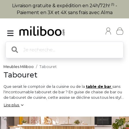
(1)
Livraison gratuite & expédition en 24h/72h!
-
Paiement en 3X et 4X sans frais avec Alma
Meubles Miliboo
Tabouret
Tabouret
Que serait le comptoir de la cuisine ou de la
table de bar
sans
l'incontournable tabouret de bar ? En guise de chaise de bar ou
de tabouret de cuisine, cette assise se décline sous tous les styles
et sous différentes hauteurs !
Lire plus
Sur notre site, vous trouverez un large choix du tabouret design à
la chaise de bar en bois résolument scandinave, en passant par la
version industrielle ultra authentique.
Pour répondre à toutes vos envies, notre collection comprend