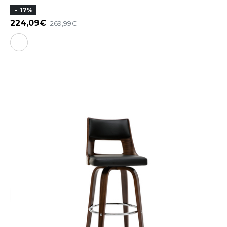
- 17%
224,09
269,99