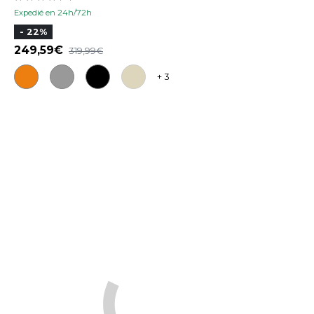
Expedié en 24h/72h
- 22%
249,59
319,99
+ 3