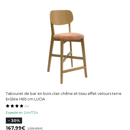
Tabouret de bar en bois clair chêne et tissu effet velours terre
brûlée H65 cm LUCIA
(4)
Expedié en 24h/72h
- 30%
167,99
239,99