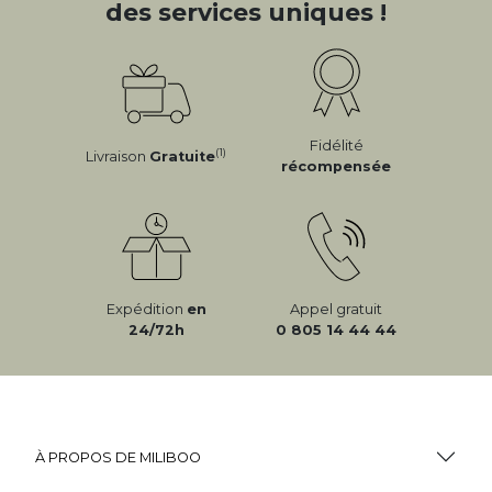
des services uniques !
Fidélité
(1)
Livraison
Gratuite
récompensée
Expédition
en
Appel gratuit
24/72h
0 805 14 44 44
À PROPOS DE MILIBOO